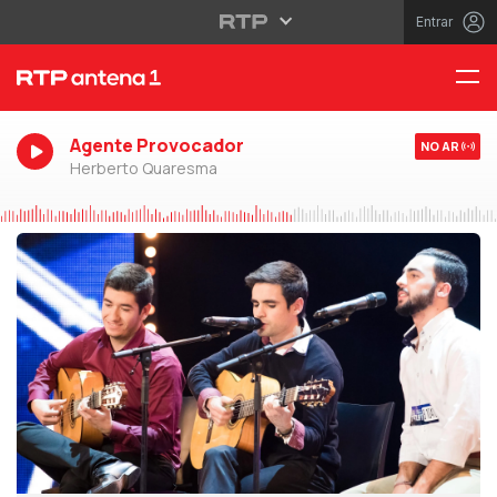
Entrar
Agente Provocador
NO AR
Herberto Quaresma