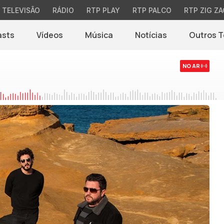
TELEVISÃO
RÁDIO
RTP PLAY
RTP PALCO
RTP ZIG ZA
asts
Vídeos
Música
Notícias
Outros 
(abre em nova jane
NO AR