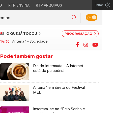
G
RTP ENSINA
RTP ARQUIVOS
Entrar
Alternar tema
Temas
la)
Pesquisar
O QUE JÁ TOCOU
PROGRAMAÇÃO
14:36
Antena 1 - Sociedade
Facebook
Instagram
YouTu
Pode também gostar
Dia do Internauta – A Internet
está de parabéns!
Antena 1 em direto do Festival
MED
Inscreva-se no “Pelo Sonho é