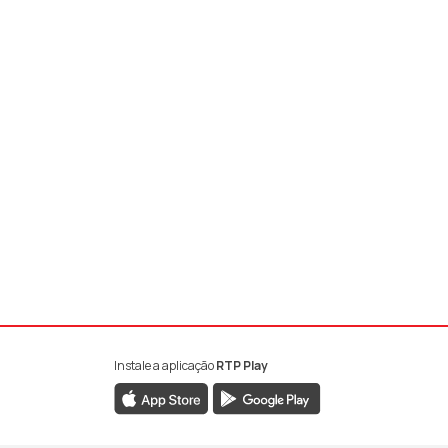
Instale a aplicação
RTP Play
book da RTP Antena 1
nstagram da RTP Antena 1
ao YouTube da RTP Antena 1