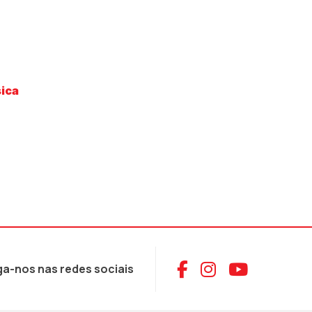
sica
Aceder ao Face
Aceder ao I
Aceder 
ga-nos nas redes sociais