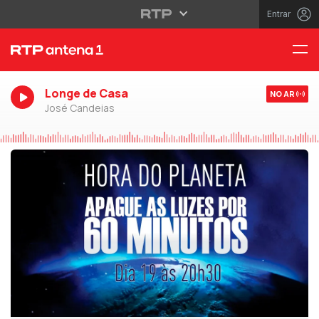
Entrar
Longe de Casa
NO AR
José Candeias