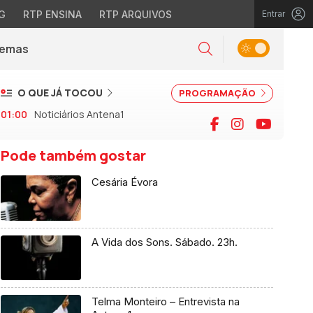
G
RTP ENSINA
RTP ARQUIVOS
Entrar
Alternar tema
Temas
la)
Pesquisar
O QUE JÁ TOCOU
PROGRAMAÇÃO
01:00
Noticiários Antena1
Facebook
Instagram
YouTu
Pode também gostar
Cesária Évora
A Vida dos Sons. Sábado. 23h.
Telma Monteiro – Entrevista na