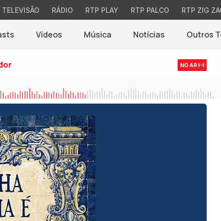
TELEVISÃO
RÁDIO
RTP PLAY
RTP PALCO
RTP ZIG ZA
asts
Vídeos
Música
Notícias
Outros 
(abre em nova jane
dor
NO AR