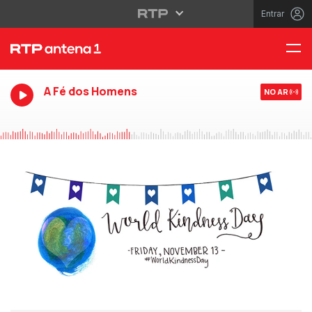
Entrar
A Fé dos Homens
NO AR