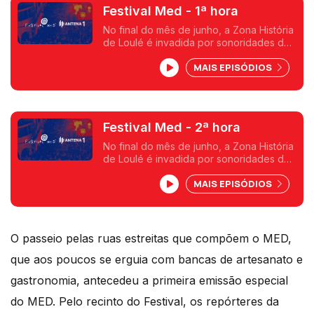
Festival Med - 1ª hora
No final do mês de junho, a Zona História
de Loulé é invadida por sonoridades de
vários pontos do globo mas também por
MAIS EPISÓDIOS
cores, sabores e cheiros.
Festival Med - 2ª hora
No final do mês de junho, a Zona História
de Loulé é invadida por sonoridades de
vários pontos do globo mas também por
MAIS EPISÓDIOS
cores, sabores e cheiros.
O passeio pelas ruas estreitas que compõem o MED,
que aos poucos se erguia com bancas de artesanato e
gastronomia, antecedeu a primeira emissão especial
do MED. Pelo recinto do Festival, os repórteres da