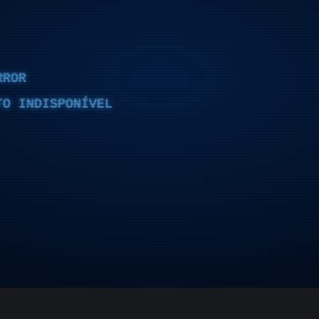
RROR
TO INDISPONÍVEL