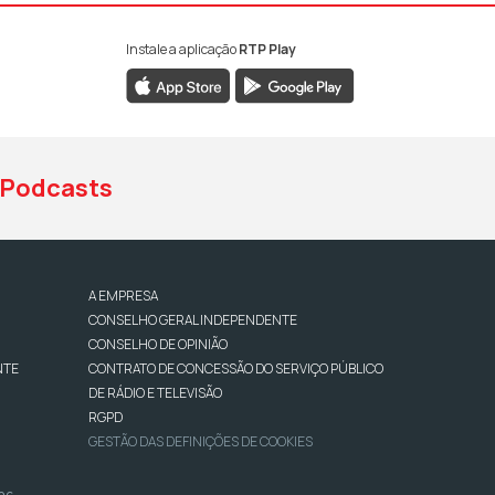
Instale a aplicação
RTP Play
book da RTP Antena 1
nstagram da RTP Antena 1
ao YouTube da RTP Antena 1
Podcasts
A EMPRESA
CONSELHO GERAL INDEPENDENTE
CONSELHO DE OPINIÃO
NTE
CONTRATO DE CONCESSÃO DO SERVIÇO PÚBLICO
DE RÁDIO E TELEVISÃO
RGPD
GESTÃO DAS DEFINIÇÕES DE COOKIES