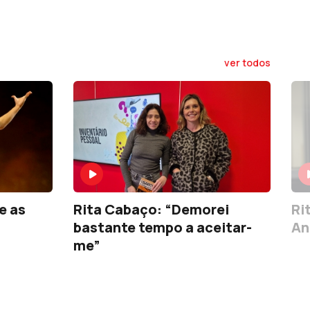
ver todos
e as
Rita Cabaço: “Demorei
Ri
bastante tempo a aceitar-
An
me”