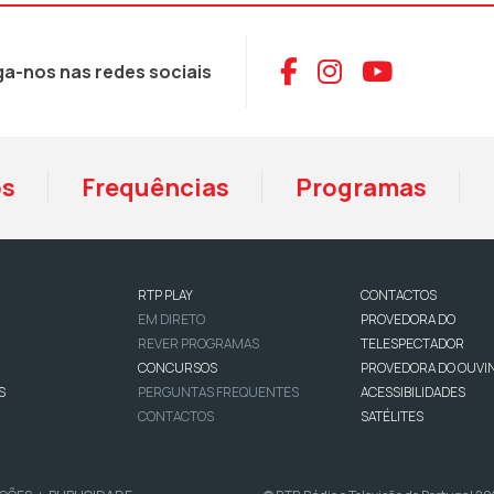
Aceder ao Face
Aceder ao I
Aceder 
ga-nos nas redes sociais
os
Frequências
Programas
RTP PLAY
CONTACTOS
EM DIRETO
PROVEDORA DO
REVER PROGRAMAS
TELESPECTADOR
CONCURSOS
PROVEDORA DO OUVI
S
PERGUNTAS FREQUENTES
ACESSIBILIDADES
CONTACTOS
SATÉLITES