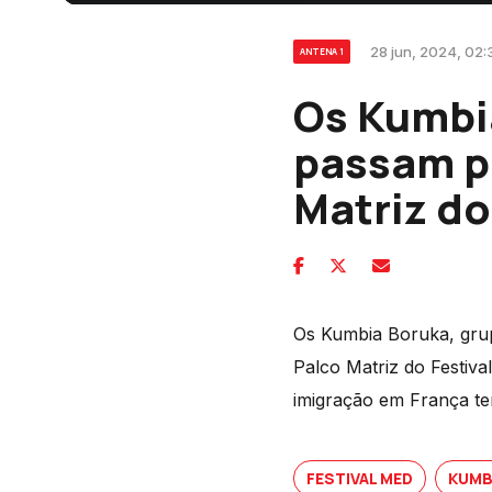
28 jun, 2024, 02:
ANTENA 1
Os Kumbia
passam p
Matriz d
Os Kumbia Boruka, grup
Palco Matriz do Festiv
imigração em França te
FESTIVAL MED
KUMB