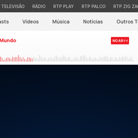
TELEVISÃO
RÁDIO
RTP PLAY
RTP PALCO
RTP ZIG ZA
asts
Vídeos
Música
Notícias
Outros 
(abre em nova jane
 Mundo
NO AR