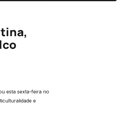
tina,
lco
u esta sexta-feira no
iculturalidade e