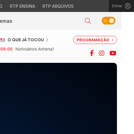
G
RTP ENSINA
RTP ARQUIVOS
Entrar
Alternar tema
Temas
la)
Pesquisar
O QUE JÁ TOCOU
PROGRAMAÇÃO
09:00
Noticiários Antena1
Facebook
Instagram
YouTu