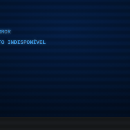
RROR
TO INDISPONÍVEL