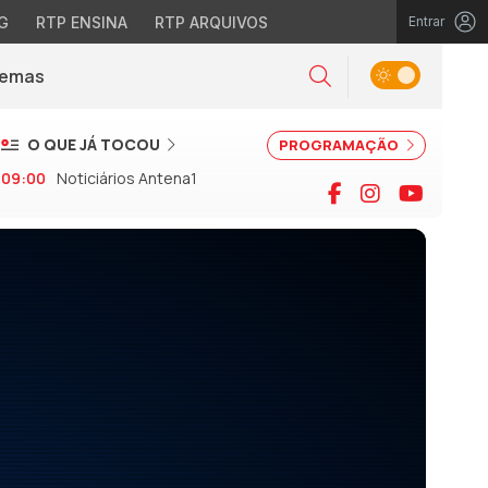
G
RTP ENSINA
RTP ARQUIVOS
Entrar
Alternar tema
Temas
la)
Pesquisar
O QUE JÁ TOCOU
PROGRAMAÇÃO
09:00
Noticiários Antena1
Facebook
Instagram
YouTu