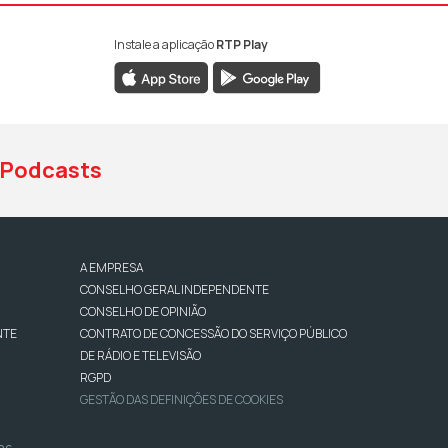
Instale a aplicação
RTP Play
book da RTP Antena 1
nstagram da RTP Antena 1
ao YouTube da RTP Antena 1
Podcasts
A EMPRESA
CONSELHO GERAL INDEPENDENTE
CONSELHO DE OPINIÃO
NTE
CONTRATO DE CONCESSÃO DO SERVIÇO PÚBLICO
DE RÁDIO E TELEVISÃO
RGPD
GESTÃO DAS DEFINIÇÕES DE COOKIES