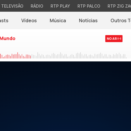
TELEVISÃO
RÁDIO
RTP PLAY
RTP PALCO
RTP ZIG ZA
asts
Vídeos
Música
Notícias
Outros 
(abre em nova jane
 Mundo
NO AR