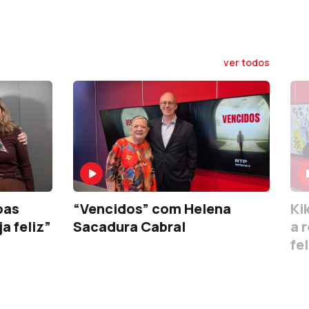
ver todos
oas
“Vencidos” com Helena
Ki
a feliz”
Sacadura Cabral
a 
fel