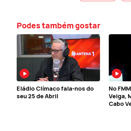
Podes também gostar
Eládio Clímaco fala-nos do
No FMM
seu 25 de Abril
Veiga, 
Cabo V