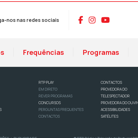
Aceder ao Face
Aceder ao I
Aceder 
ga-nos nas redes sociais
os
Frequências
Programas
RTP PLAY
CONTACTOS
EM DIRETO
PROVEDORA DO
REVER PROGRAMAS
TELESPECTADOR
CONCURSOS
PROVEDORA DO OUVI
S
PERGUNTAS FREQUENTES
ACESSIBILIDADES
CONTACTOS
SATÉLITES