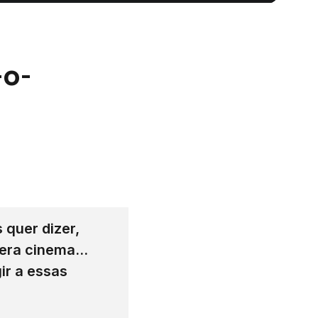
-o-
 quer dizer,
 era cinema…
ir a essas