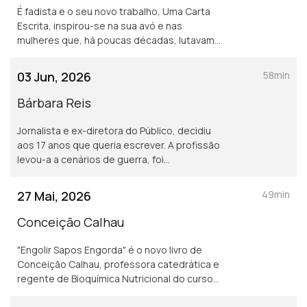
É fadista e o seu novo trabalho, Uma Carta
Escrita, inspirou-se na sua avó e nas
mulheres que, há poucas décadas, lutavam
pela sobrevivência. Vive no Alentejo, canta
em casas de fado e a maternidade mudou-a.
03 Jun, 2026
58min
Bárbara Reis
Jornalista e ex-diretora do Público, decidiu
aos 17 anos que queria escrever. A profissão
levou-a a cenários de guerra, foi
correspondente em Nova Iorque e, mais
tarde, rumou a Timor, onde deu formação a
27 Mai, 2026
49min
jornalistas.
Conceição Calhau
"Engolir Sapos Engorda" é o novo livro de
Conceição Calhau, professora catedrática e
regente de Bioquímica Nutricional do curso
de Medicina, que nos explica como o corpo