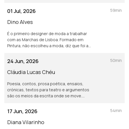
respirar. Tem uma mão para o doce. É no
Alentejo, longe da adrenalina do trabalho,
01 Jul, 2026
59min
que encontra paz.
Dino Alves
É o primeiro designer de moda a trabalhar
com as Marchas de Lisboa. Formado em
Pintura, não escolheu a moda, diz que foi a
moda que o escolheu a ele. Uma
inevitabilidade quando, aos 7 anos, já
24 Jun, 2026
50min
resgatava roupa em casa.
Cláudia Lucas Chéu
Poesia, contos, prosa poética, ensaios,
crónicas, textos para teatro e argumentos
são os meios da escrita onde se move.
Escrita que usa também para um ativismo
muito urgente e necessário. Dá aulas, é atriz
17 Jun, 2026
54min
e encenadora.
Diana Vilarinho