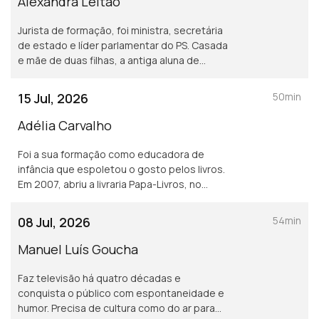
Alexandra Leitão
Jurista de formação, foi ministra, secretária
de estado e líder parlamentar do PS. Casada
e mãe de duas filhas, a antiga aluna de
Marcelo Rebelo de Sousa fala sobre os
desafios de ser mulher na vida política.
15 Jul, 2026
50min
Adélia Carvalho
Foi a sua formação como educadora de
infância que espoletou o gosto pelos livros.
Em 2007, abriu a livraria Papa-Livros, no
Porto. Também autora, é comissária do
festival Escritaria, em Penafiel.
08 Jul, 2026
54min
Manuel Luís Goucha
Faz televisão há quatro décadas e
conquista o público com espontaneidade e
humor. Precisa de cultura como do ar para