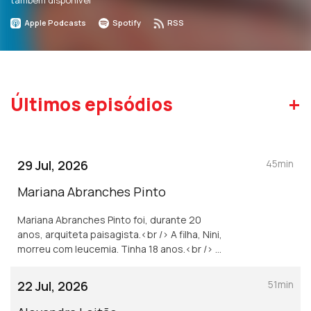
também disponível
Apple Podcasts
Spotify
RSS
+
Últimos episódios
29 Jul, 2026
45min
Mariana Abranches Pinto
Mariana Abranches Pinto foi, durante 20
anos, arquiteta paisagista.<br /> A filha, Nini,
morreu com leucemia. Tinha 18 anos.<br /> É
presidente da Compassio, associação que
sonha a sociedade mais compassiva, com
22 Jul, 2026
51min
foco no fim de vida.