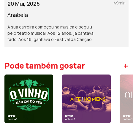
paga muitas vezes o que a cabeça não
20 Mai, 2026
49min
processa.
Anabela
A sua carreira começou na música e seguiu
pelo teatro musical. Aos 12 anos, já cantava
fado. Aos 16, ganhava o Festival da Canção.
Hoje, com quase 50, mantém o ar de
menina, a voz inconfundível e a gentileza de
sempre.
+
Pode também gostar