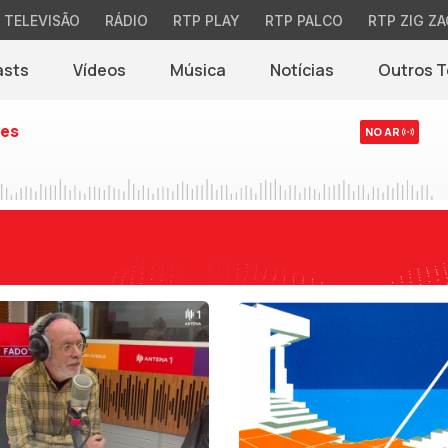
TELEVISÃO
RÁDIO
RTP PLAY
RTP PALCO
RTP ZIG ZA
asts
Vídeos
Música
Notícias
Outros 
(abre em nova jane
es
NO AR