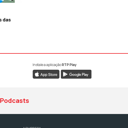
s das
Instale a aplicação
RTP Play
book da RTP Antena 1
nstagram da RTP Antena 1
ao YouTube da RTP Antena 1
Podcasts