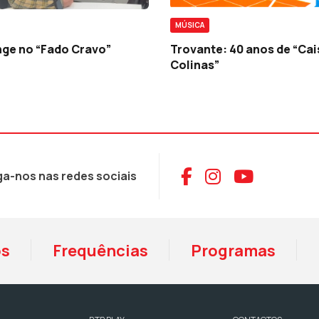
MÚSICA
ge no “Fado Cravo”
Trovante: 40 anos de “Cai
Colinas”
Aceder ao Face
Aceder ao I
Aceder 
ga-nos nas redes sociais
os
Frequências
Programas