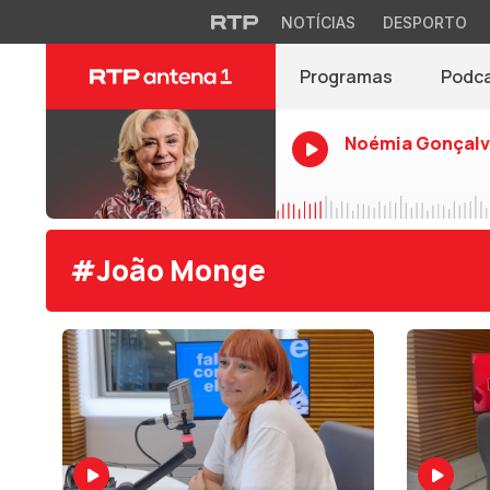
NOTÍCIAS
DESPORTO
Programas
Podc
Noémia Gonçalv
#João Monge