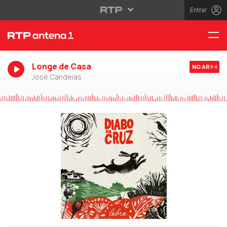
Entrar
Longe de Casa
NO AR
José Candeias