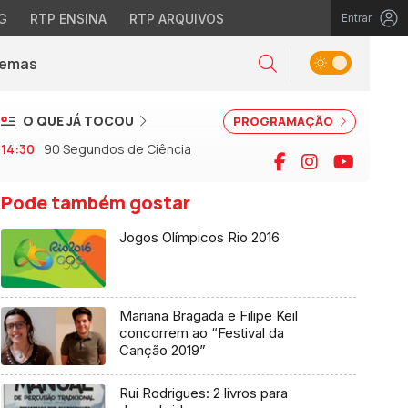
G
RTP ENSINA
RTP ARQUIVOS
Entrar
Alternar tema
Temas
la)
Pesquisar
O QUE JÁ TOCOU
PROGRAMAÇÃO
14:30
90 Segundos de Ciência
Facebook
Instagram
YouTu
Pode também gostar
Jogos Olímpicos Rio 2016
Mariana Bragada e Filipe Keil
concorrem ao “Festival da
Canção 2019”
Rui Rodrigues: 2 livros para