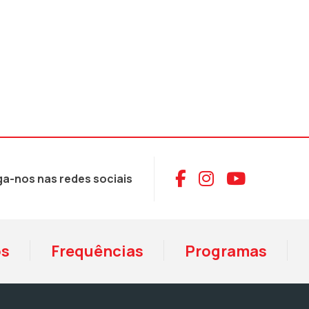
Aceder ao Face
Aceder ao I
Aceder 
ga-nos nas redes sociais
os
Frequências
Programas