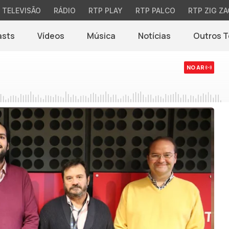
TELEVISÃO
RÁDIO
RTP PLAY
RTP PALCO
RTP ZIG ZA
asts
Vídeos
Música
Notícias
Outros 
(abre em nova jane
NO AR