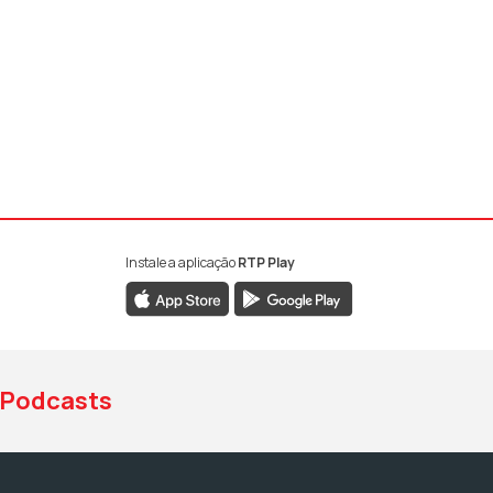
Instale a aplicação
RTP Play
book da RTP Antena 1
nstagram da RTP Antena 1
ao YouTube da RTP Antena 1
Podcasts