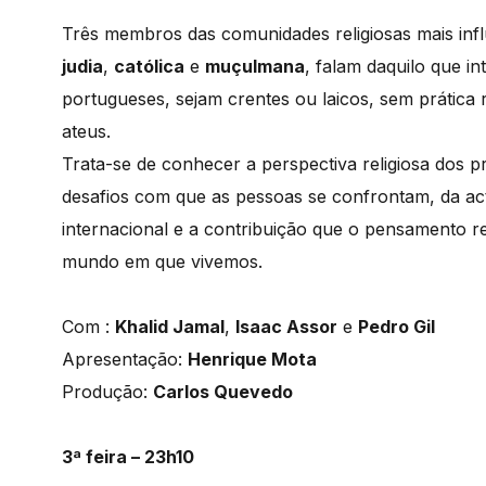
Três membros das comunidades religiosas mais inf
judia
,
católica
e
muçulmana
, falam daquilo que in
portugueses, sejam crentes ou laicos, sem prática
ateus.
Trata-se de conhecer a perspectiva religiosa dos 
desafios com que as pessoas se confrontam, da act
internacional e a contribuição que o pensamento re
mundo em que vivemos.
Com :
Khalid Jamal
,
Isaac Assor
e
Pedro Gil
Apresentação:
Henrique Mota
Produção:
Carlos Quevedo
3ª feira – 23h10