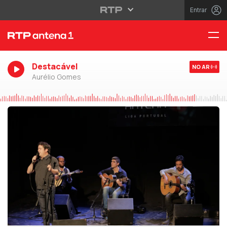
Entrar
Destacável
NO AR
Aurélio Gomes