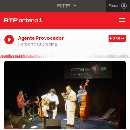
Entrar
Agente Provocador
NO AR
Herberto Quaresma