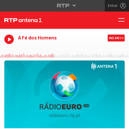
Entrar
A Fé dos Homens
NO AR