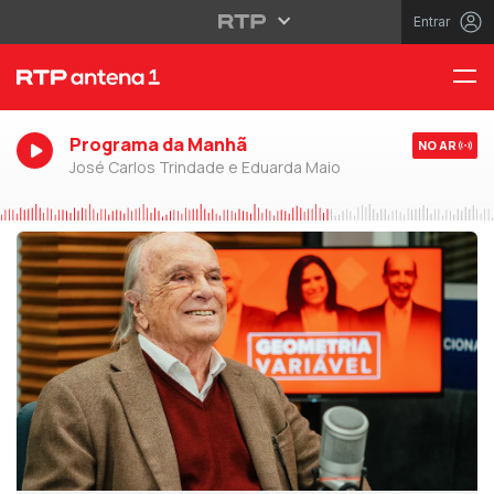
Entrar
Programa da Manhã
NO AR
José Carlos Trindade e Eduarda Maio