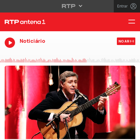
Entrar
Noticiário
NO AR