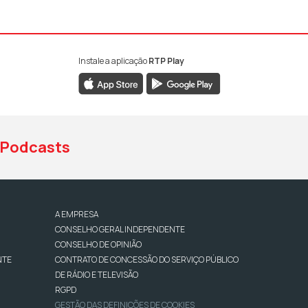
Instale a aplicação
RTP Play
book da RTP Antena 1
nstagram da RTP Antena 1
ao YouTube da RTP Antena 1
Podcasts
A EMPRESA
CONSELHO GERAL INDEPENDENTE
CONSELHO DE OPINIÃO
NTE
CONTRATO DE CONCESSÃO DO SERVIÇO PÚBLICO
DE RÁDIO E TELEVISÃO
RGPD
GESTÃO DAS DEFINIÇÕES DE COOKIES