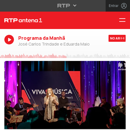
Entrar
Programa da Manhã
NO AR
José Carlos Trindade e Eduarda Maio