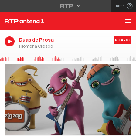
Entrar
Duas de Prosa
NO AR
Filomena Crespo