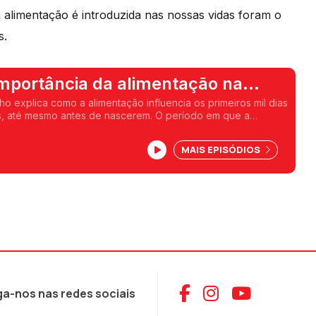
alimentação é introduzida nas nossas vidas foram o
s.
mportância da alimentação na
ho explica como a alimentação influencia os primeiros mil dias
s, até mesmo antes de nascerem. O período em que a
duzida nas nossas vidas foram o mote para a conversa
r Canelas.
MAIS EPISÓDIOS
Aceder ao Face
Aceder ao I
Aceder 
ga-nos nas redes sociais