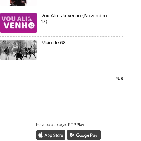
Vou Ali e Já Venho (Novembro
17)
Maio de 68
PUB
Instale a aplicação
RTP Play
book da RTP Antena 1
nstagram da RTP Antena 1
ao YouTube da RTP Antena 1