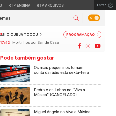
G
RTP ENSINA
RTP ARQUIVOS
Entrar
Alternar tema
Temas
la)
Pesquisar
O QUE JÁ TOCOU
PROGRAMAÇÃO
17:42
Mortinhos por Sair de Casa
Facebook
Instagram
YouTu
Pode também gostar
Os mais pequeninos tomam
conta da rádio esta sexta-feira
Pedro e os Lobos no “Viva a
Música” (CANCELADO)
Miguel Angelo no Viva a Música