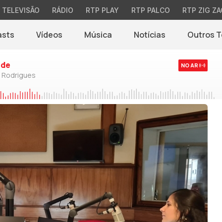
TELEVISÃO
RÁDIO
RTP PLAY
RTP PALCO
RTP ZIG ZA
asts
Vídeos
Música
Notícias
Outros 
(abre em nova jane
rde
NO AR
o Rodrigues