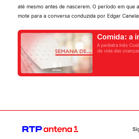
até mesmo antes de nascerem. O período em que a 
mote para a conversa conduzida por Edgar Canela
Comida: a i
infância
A pediatra Inês Coel
de vida das criança
alimentação é intro
conduzida por Edga
Si