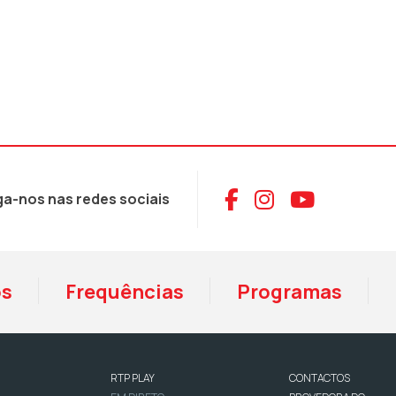
Aceder ao Face
Aceder ao I
Aceder 
ga-nos nas redes sociais
os
Frequências
Programas
RTP PLAY
CONTACTOS