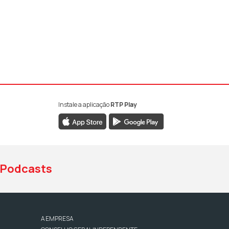
Instale a aplicação
RTP Play
book da RTP Antena 1
nstagram da RTP Antena 1
ao YouTube da RTP Antena 1
Podcasts
A EMPRESA