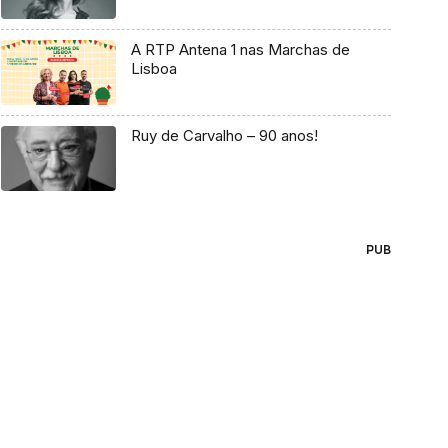
A RTP Antena 1 nas Marchas de
Lisboa
Ruy de Carvalho – 90 anos!
PUB