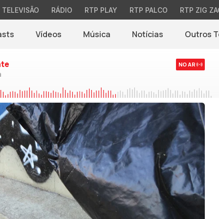
TELEVISÃO
RÁDIO
RTP PLAY
RTP PALCO
RTP ZIG ZA
asts
Vídeos
Música
Notícias
Outros 
(abre em nova jane
nte
NO AR
a