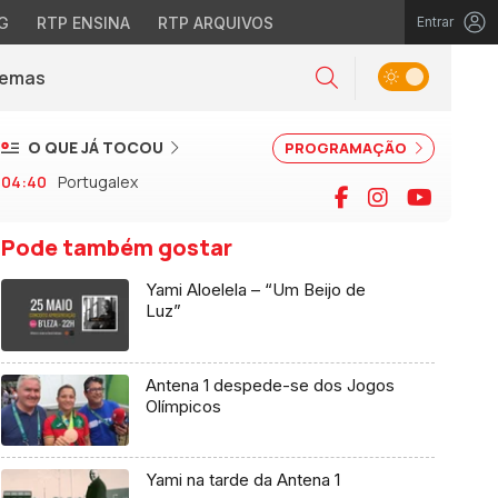
G
RTP ENSINA
RTP ARQUIVOS
Entrar
Alternar tema
Temas
la)
Pesquisar
O QUE JÁ TOCOU
PROGRAMAÇÃO
04:40
Portugalex
Facebook
Instagram
YouTu
Pode também gostar
Yami Aloelela – “Um Beijo de
Luz”
Antena 1 despede-se dos Jogos
Olímpicos
Yami na tarde da Antena 1