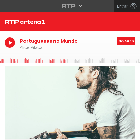
Entrar
Portugueses no Mundo
NO AR
Alice Vilaça