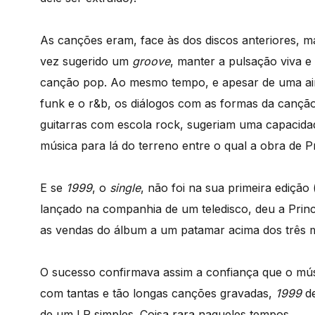
As canções eram, face às dos discos anteriores, 
vez sugerido um
groove
, manter a pulsação viva e 
canção pop. Ao mesmo tempo, e apesar de uma ain
funk e o r&b, os diálogos com as formas da cançã
guitarras com escola rock, sugeriam uma capacida
música para lá do terreno entre o qual a obra de Pr
E se
1999
, o
single
, não foi na sua primeira edição
lançado na companhia de um teledisco, deu a Princ
as vendas do álbum a um patamar acima dos três m
O sucesso confirmava assim a confiança que o músic
com tantas e tão longas canções gravadas,
1999
de
de um LP simples. Coisa rara naqueles tempos…