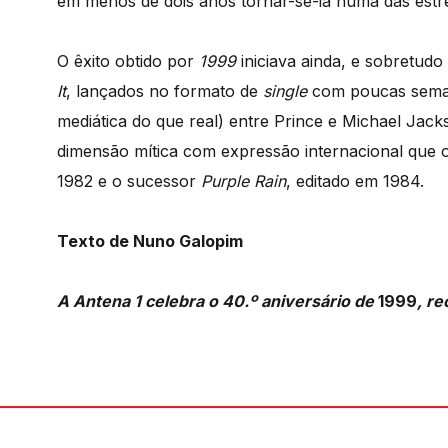
em menos de dois anos tornar-se-ia numa das estr
O êxito obtido por
1999
iniciava ainda, e sobretud
It
, lançados no formato de
single
com poucas semana
mediática do que real) entre Prince e Michael Jack
dimensão mítica com expressão internacional que o 
1982 e o sucessor
Purple Rain
, editado em 1984.
Texto de Nuno Galopim
A Antena 1 celebra o 40.º aniversário de
1999
, r