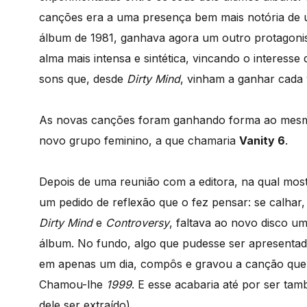
canções era a uma presença bem mais notória de 
álbum de 1981, ganhava agora um outro protagonis
alma mais intensa e sintética, vincando o interess
sons que, desde
Dirty Mind
, vinham a ganhar cada
As novas canções foram ganhando forma ao mesm
novo grupo feminino, a que chamaria
Vanity 6
.
Depois de uma reunião com a editora, na qual mos
um pedido de reflexão que o fez pensar: se calhar
Dirty Mind
e
Controversy
, faltava ao novo disco u
álbum. No fundo, algo que pudesse ser apresentado
em apenas um dia, compôs e gravou a canção que 
Chamou-lhe
1999
. E esse acabaria até por ser ta
dele ser extraído).