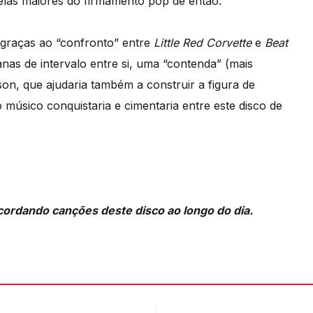
elas maiores do firmamento pop de então.
o graças ao “confronto” entre
Little Red Corvette
e
Beat
s de intervalo entre si, uma “contenda” (mais
son, que ajudaria também a construir a figura de
músico conquistaria e cimentaria entre este disco de
ecordando canções deste disco ao longo do dia.