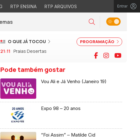
G
RTP ENSINA
RTP ARQUIVOS
Entrar
Alternar tema
Temas
la)
Pesquisar
O QUE JÁ TOCOU
PROGRAMAÇÃO
21:11
Praias Desertas
Facebook
Instagram
YouTu
Pode também gostar
Vou Ali e Já Venho (Janeiro 19)
Expo 98 – 20 anos
“Foi Assim” – Matilde Cid