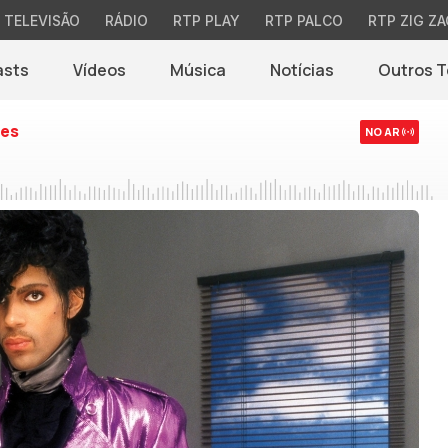
TELEVISÃO
RÁDIO
RTP PLAY
RTP PALCO
RTP ZIG ZA
asts
Vídeos
Música
Notícias
Outros 
(abre em nova jane
es
NO AR