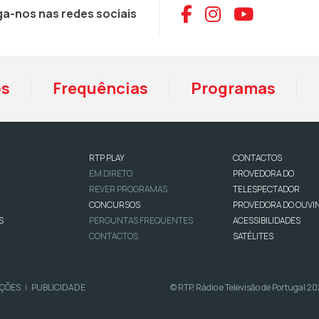
Aceder ao Face
Aceder ao I
Aceder 
ga-nos nas redes sociais
os
Frequências
Programas
RTP PLAY
CONTACTOS
EM DIRETO
PROVEDORA DO
REVER PROGRAMAS
TELESPECTADOR
CONCURSOS
PROVEDORA DO OUVI
S
PERGUNTAS FREQUENTES
ACESSIBILIDADES
CONTACTOS
SATÉLITES
IÇÕES
PUBLICIDADE
© RTP, Rádio e Televisão de Portugal 2
|