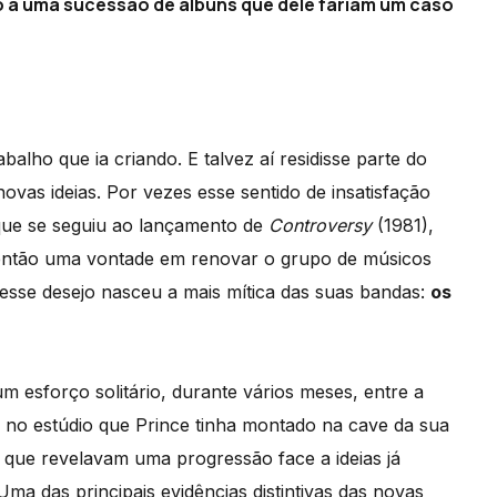
 a uma sucessão de álbuns que dele fariam um caso
alho que ia criando. E talvez aí residisse parte do
ovas ideias. Por vezes esse sentido de insatisfação
 que se seguiu ao lançamento de
Controversy
(1981),
u então uma vontade em renovar o grupo de músicos
sse desejo nasceu a mais mítica das suas bandas:
os
esforço solitário, durante vários meses, entre a
 no estúdio que Prince tinha montado na cave da sua
 que revelavam uma progressão face a ideias já
ma das principais evidências distintivas das novas