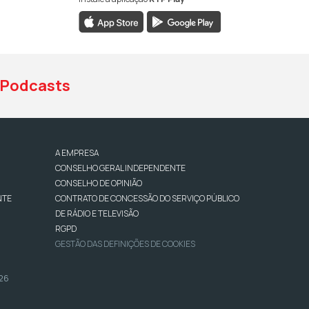
book da RTP Antena 1
nstagram da RTP Antena 1
ao YouTube da RTP Antena 1
Podcasts
A EMPRESA
CONSELHO GERAL INDEPENDENTE
CONSELHO DE OPINIÃO
NTE
CONTRATO DE CONCESSÃO DO SERVIÇO PÚBLICO
DE RÁDIO E TELEVISÃO
RGPD
GESTÃO DAS DEFINIÇÕES DE COOKIES
026