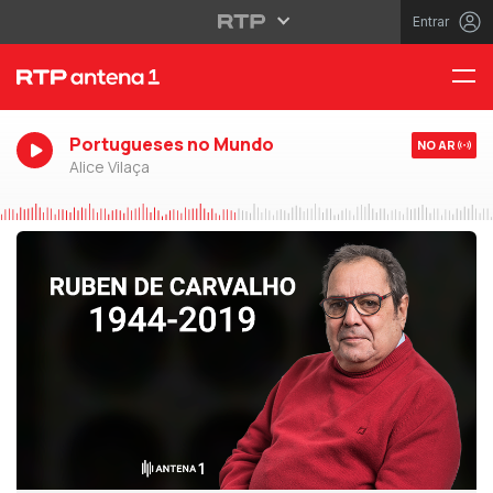
Entrar
Portugueses no Mundo
NO AR
Alice Vilaça