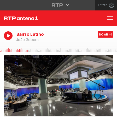
Entrar
Bairro Latino
NO AR
João Gobern