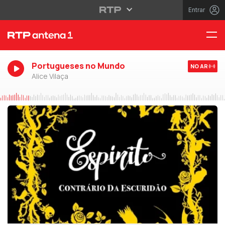
Entrar
Portugueses no Mundo
NO AR
Alice Vilaça