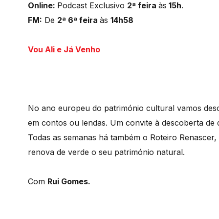
Online:
Podcast Exclusivo
2ª feira
às
15h
.
FM:
De
2ª 6ª feira
às
14h58
Vou Ali e Já Venho
No ano europeu do património cultural vamos desc
em contos ou lendas. Um convite à descoberta de d
Todas as semanas há também o Roteiro Renascer, 
renova de verde o seu património natural.
Com
Rui Gomes.