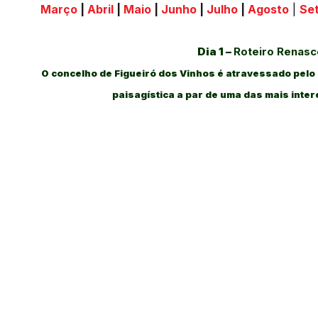
Março
|
Abril
|
Maio
|
Junho
|
Julho
|
Agosto
|
Se
Dia 1 –
Roteiro Renasc
O concelho de Figueiró dos Vinhos é atravessado pelo 
paisagística a par de uma das mais inter