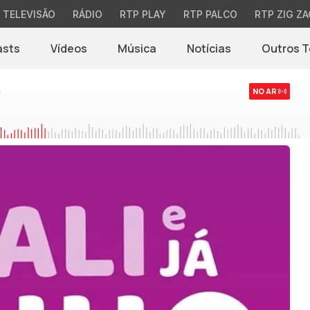
TELEVISÃO
RÁDIO
RTP PLAY
RTP PALCO
RTP ZIG ZA
asts
Vídeos
Música
Notícias
Outros 
(abre em nova jane
s
NO AR