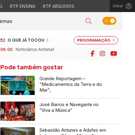
G
RTP ENSINA
RTP ARQUIVOS
Entrar
Alternar tema
Temas
la)
Pesquisar
O QUE JÁ TOCOU
PROGRAMAÇÃO
06:00
Noticiários Antena1
Facebook
Instagram
YouTu
Pode também gostar
Grande Reportagem –
“Medicamentos da Terra e do
Mar”,
José Barros e Navegante no
“Viva a Música”
Sebastião Antunes e Adufes em