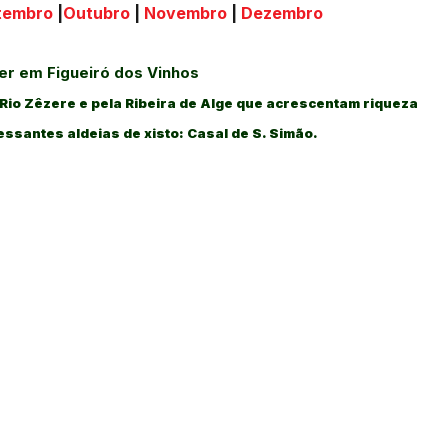
tembro
|
Outubro
|
Novembro
|
Dezembro
er em Figueiró dos Vinhos
Rio Zêzere e pela Ribeira de Alge que acrescentam riqueza
essantes aldeias de xisto: Casal de S. Simão.