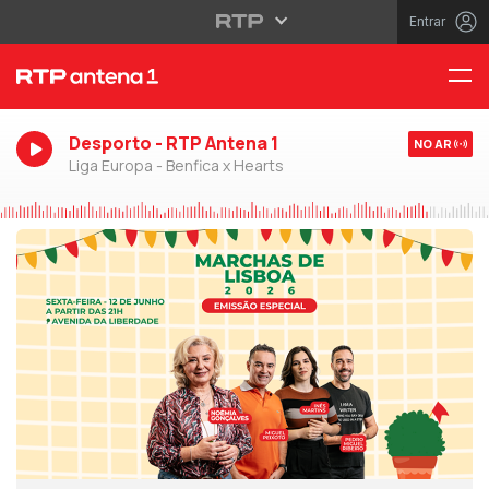
Entrar
Desporto - RTP Antena 1
NO AR
Liga Europa - Benfica x Hearts