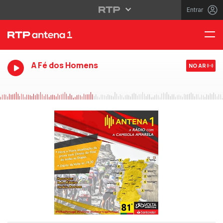
Entrar
A Fé dos Homens
NO AR