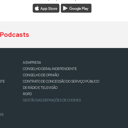
book da RTP Antena 1
nstagram da RTP Antena 1
ao YouTube da RTP Antena 1
Podcasts
A EMPRESA
CONSELHO GERAL INDEPENDENTE
CONSELHO DE OPINIÃO
NTE
CONTRATO DE CONCESSÃO DO SERVIÇO PÚBLICO
DE RÁDIO E TELEVISÃO
RGPD
GESTÃO DAS DEFINIÇÕES DE COOKIES
026