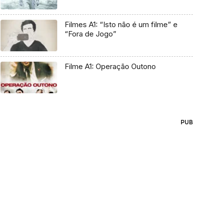
Filmes A1: “Isto não é um filme” e
“Fora de Jogo”
Filme A1: Operação Outono
PUB