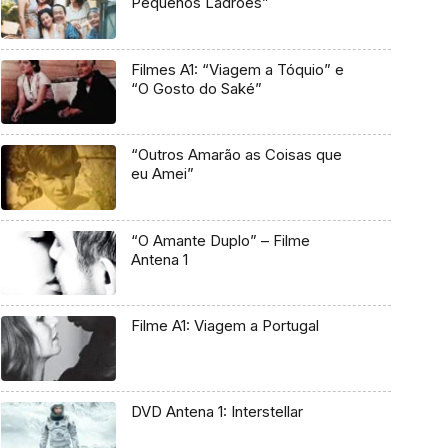
Pequenos Ladrões”
Filmes A1: “Viagem a Tóquio” e
“O Gosto do Saké”
“Outros Amarão as Coisas que
eu Amei”
“O Amante Duplo” – Filme
Antena 1
Filme A1: Viagem a Portugal
DVD Antena 1: Interstellar