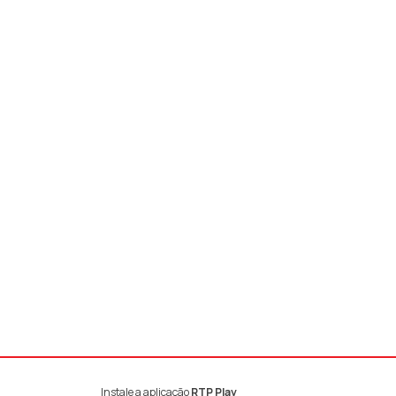
Instale a aplicação
RTP Play