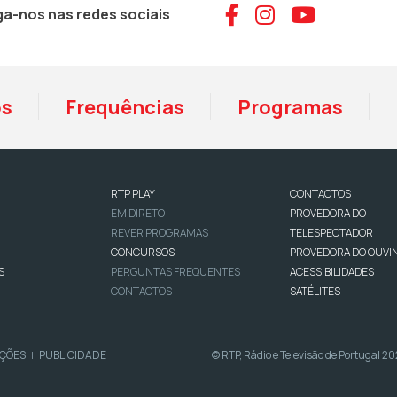
Aceder ao Face
Aceder ao I
Aceder 
ga-nos nas redes sociais
os
Frequências
Programas
RTP PLAY
CONTACTOS
EM DIRETO
PROVEDORA DO
REVER PROGRAMAS
TELESPECTADOR
CONCURSOS
PROVEDORA DO OUVI
S
PERGUNTAS FREQUENTES
ACESSIBILIDADES
CONTACTOS
SATÉLITES
IÇÕES
PUBLICIDADE
© RTP, Rádio e Televisão de Portugal 2
|