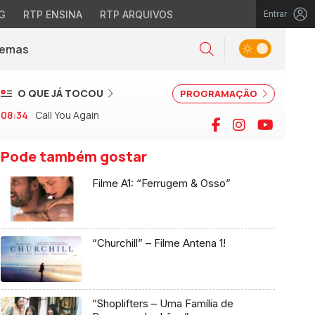
G
RTP ENSINA
RTP ARQUIVOS
Entrar
Alternar tema
Temas
la)
Pesquisar
O QUE JÁ TOCOU
PROGRAMAÇÃO
08:34
Call You Again
Facebook
Instagram
YouTu
Pode também gostar
Filme A1: “Ferrugem & Osso”
“Churchill” – Filme Antena 1!
“Shoplifters – Uma Família de