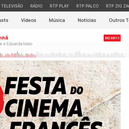
TELEVISÃO
RÁDIO
RTP PLAY
RTP PALCO
RTP ZIG ZA
asts
Vídeos
Música
Notícias
Outros 
(abre em nova jane
nhã
NO AR
de e Eduarda Maio