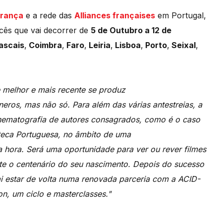
França
e a rede das
Alliances françaises
em Portugal,
cês que vai decorrer de
5 de Outubro a 12 de
ascais
,
Coimbra
,
Faro
,
Leiria
,
Lisboa
,
Porto
,
Seixal
,
 melhor e mais recente se produz
eros, mas não só. Para além das várias antestreias, a
nematografia de autores consagrados, como é o caso
ateca Portuguesa, no âmbito de uma
a hora. Será uma oportunidade para ver ou rever filmes
te o centenário do seu nascimento. Depois do sucesso
i estar de volta numa renovada parceria com a ACID-
n, um ciclo e masterclasses."