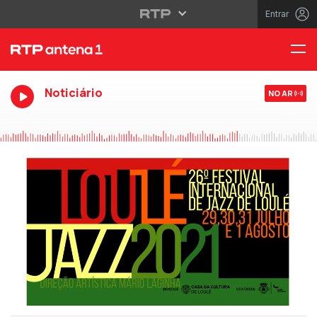
Entrar
Noticiário
NO AR