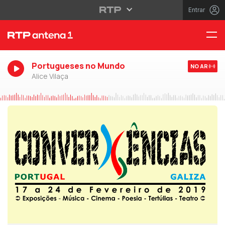
Entrar
Portugueses no Mundo
NO AR
Alice Vilaça