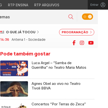
G
RTP ENSINA
RTP ARQUIVOS
Entrar
Alternar tema
Temas
la)
Pesquisar
O QUE JÁ TOCOU
PROGRAMAÇÃO
14:36
Antena 1 - Sociedade
Facebook
Instagram
YouTu
Pode também gostar
Luca Argel – “Samba de
Guerrilha” no Teatro Maria Matos
Agnes Obel ao vivo no Teatro
Tivoli BBVA
Concertos “Por Terras do Zeca”