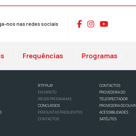
Aceder ao Face
Aceder ao I
Aceder 
ga-nos nas redes sociais
os
Frequências
Programas
RTP PLAY
CONTACTOS
EM DIRETO
PROVEDORA DO
REVER PROGRAMAS
TELESPECTADOR
CONCURSOS
PROVEDORA DO OUVI
S
PERGUNTAS FREQUENTES
ACESSIBILIDADES
CONTACTOS
SATÉLITES