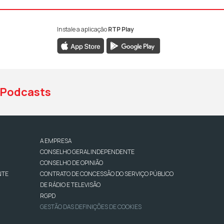
Instale a aplicação
RTP Play
book da RTP Antena 1
nstagram da RTP Antena 1
ao YouTube da RTP Antena 1
Podcasts
A EMPRESA
CONSELHO GERAL INDEPENDENTE
CONSELHO DE OPINIÃO
NTE
CONTRATO DE CONCESSÃO DO SERVIÇO PÚBLICO
DE RÁDIO E TELEVISÃO
RGPD
GESTÃO DAS DEFINIÇÕES DE COOKIES