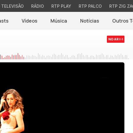
TELEVISÃO
RÁDIO
RTP PLAY
RTP PALCO
RTP ZIG ZA
asts
Vídeos
Música
Notícias
Outros 
(abre em nova jane
NO AR