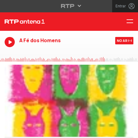
Entrar
A Fé dos Homens
NO AR