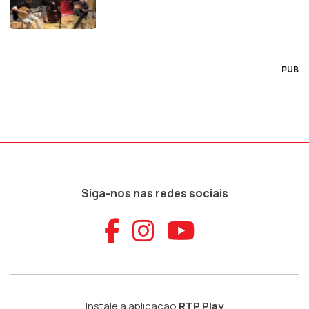
PUB
Siga-nos nas redes sociais
Aceder ao Faceb
Aceder ao Ins
Aceder ao
Instale a aplicação
RTP Play