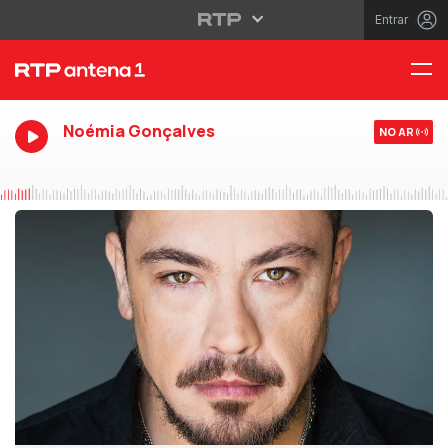
Entrar
Noémia Gonçalves
NO AR