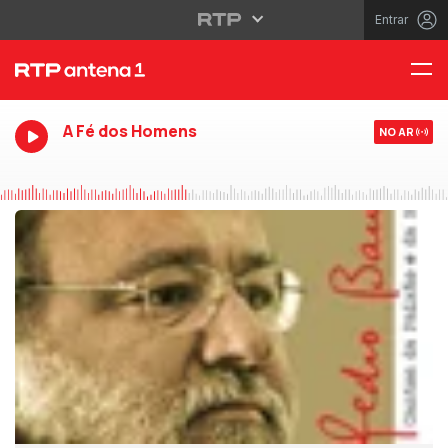
Entrar
A Fé dos Homens
NO AR