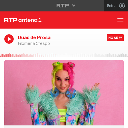
Entrar
Duas de Prosa
NO AR
Filomena Crespo