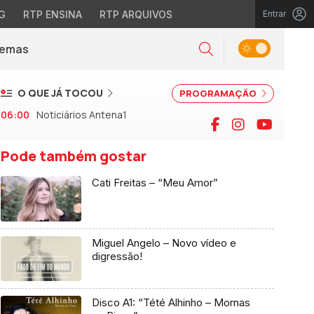
G
RTP ENSINA
RTP ARQUIVOS
Entrar
Alternar tema
Temas
la)
Pesquisar
O QUE JÁ TOCOU
PROGRAMAÇÃO
06:00
Noticiários Antena1
Facebook
Instagram
YouTu
Pode também gostar
Cati Freitas – “Meu Amor”
Miguel Angelo – Novo vídeo e
digressão!
Disco A1: “Tété Alhinho – Mornas