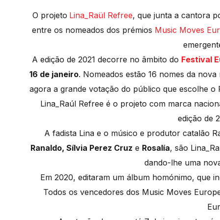
O projeto
Lina_Raül Refree
, que junta a cantora 
entre os nomeados dos prémios
Music Moves Eur
emergent
A edição de 2021 decorre no âmbito do
Festival 
16 de janeiro
. Nomeados estão 16 nomes da nova m
agora a grande votação do público que escolhe o 
Lina_Raúl Refree é o projeto com marca nacio
edição de 2
A fadista Lina e o músico e produtor catalão R
Ranaldo, Sílvia Perez Cruz
e
Rosalía
, são Lina_Ra
dando-lhe uma nova
Em 2020, editaram um álbum homónimo, que inc
Todos os vencedores dos Music Moves Europe 2
Eur