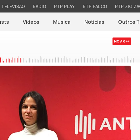
TELEVISÃO
RÁDIO
RTP PLAY
RTP PALCO
RTP ZIG ZA
asts
Vídeos
Música
Notícias
Outros 
(abre em nova jane
s
NO AR