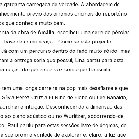
ma garganta carregada de verdade. A abordagem de
nhecimento prévio dos arranjos originais do reportório
cos que conhecia muito bem.
tenta da obra de
Amália
, escolheu uma série de pérolas
mo base de comunicação. Como se este projecto
 Já com um percurso dentro do fado muito sólido, mas
m a entrega séria que possui, Lina partiu para esta
 noção do que a sua voz consegue transmitir.
e tem uma longa carreira na pop mais desafiante e que
 Sílvia Perez Cruz a El Niño de Elche ou Lee Ranaldo,
traordinária intuição. Desconhecendo a dimensão das
o ao piano acústico ou no Wurlitzer, socorrendo-de
co, Raul partiu para estas sessões livre de dogmas, de
 a sua própria vontade de explorar e, claro, a luz que