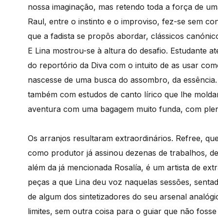
nossa imaginação, mas retendo toda a força de u
Raul, entre o instinto e o improviso, fez-se sem co
que a fadista se propôs abordar, clássicos canóni
E Lina mostrou-se à altura do desafio. Estudante a
do reportório da Diva com o intuito de as usar co
nascesse de uma busca do assombro, da essência.
também com estudos de canto lírico que lhe moldara
aventura com uma bagagem muito funda, com plena
Os arranjos resultaram extraordinários. Refree, qu
como produtor já assinou dezenas de trabalhos, de
além da já mencionada Rosalía, é um artista de ex
peças a que Lina deu voz naquelas sessões, sentad
de algum dos sintetizadores do seu arsenal analógi
limites, sem outra coisa para o guiar que não fosse