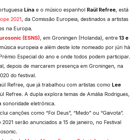
portuguesa
Lina
e o músico espanhol
Raül Refree
, está
ope 2021
, da Comissão Europeia, destinados a artistas
es na Europa.
Eurosonic (ESNS)
, em Groningen (Holanda), entre
13 e
úsica europeia e além deste lote nomeado por júri há
Prémio Especial do ano e onde todos podem participar.
nal, depois de marcarem presença em Groningen, na
020 do festival.
aül Refree, que já trabalhou com artistas como
Lee
ül Refree. A dupla explora temas de Amália Rodrigues,
 sonoridade eletrónica.
lui canções como “Foi Deus”, “Medo” ou “Gaivota”.
021 serão anunciados a 15 de janeiro, no Festival
osonic.