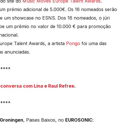
 do site do
Music Moves Europe Talent Awards
.
um prémio adicional de 5.000€. Os 16 nomeados serão
e um showcase no ESNS. Dos 16 nomeados, o júri
ebe um prêmio no valor de 10.000 € para promoção
nacional.
rope Talent Awards, a artista
Pongo
foi uma das
s anunciadas.
*****
conversa com Lina e Raul Refree
.
*****
Groningen
, Paises Baixos, no
EUROSONIC
: