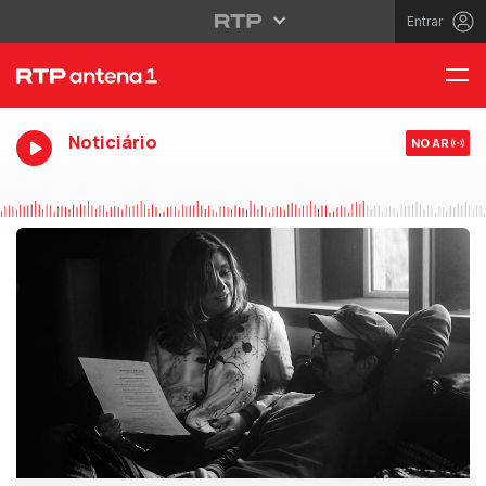
Entrar
Noticiário
NO AR