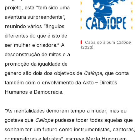
projeto, esta “tem sido uma
aventura surpreendente”,
reunindo vários “ângulos
diferentes do que é isto de
Capa do álbum
Calíope
ser mulher e criadora.” A
(2023).
desconstrução de mitos e a
promoção da igualdade de
género são dois dos objetivos de
Calíope
, que conta
também com o envolvimento da Akto – Direitos
Humanos e Democracia.
“As mentalidades demoram tempo a mudar, mas eu
gostava que
Calíope
pudesse tocar todas aquelas que
sonham ter um futuro como instrumentistas, cantoras,
compositoras e letristas”, escreve Marta Hugon em