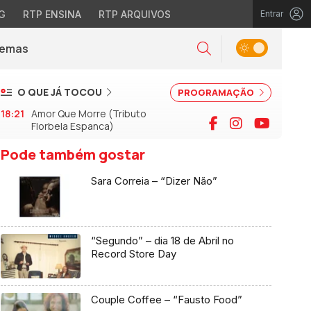
G
RTP ENSINA
RTP ARQUIVOS
Entrar
Alternar tema
Temas
la)
Pesquisar
O QUE JÁ TOCOU
PROGRAMAÇÃO
18:21
Amor Que Morre (Tributo
Facebook
Instagram
YouTu
Florbela Espanca)
Pode também gostar
Sara Correia – “Dizer Não”
“Segundo” – dia 18 de Abril no
Record Store Day
Couple Coffee – “Fausto Food”