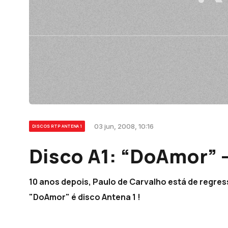
03 jun, 2008, 10:16
DISCOS RTP ANTENA 1
Disco A1: “DoAmor” 
10 anos depois, Paulo de Carvalho está de regres
"DoAmor" é disco Antena 1 !