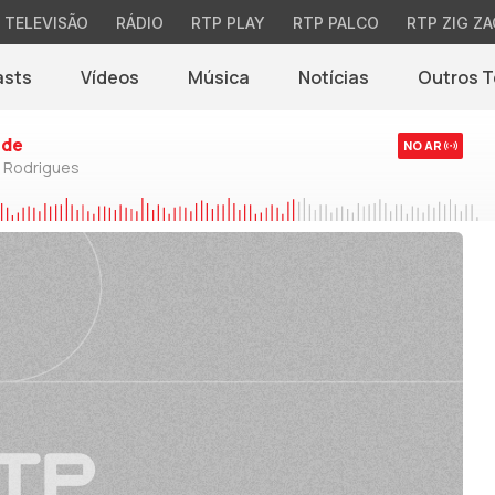
TELEVISÃO
RÁDIO
RTP PLAY
RTP PALCO
RTP ZIG ZA
asts
Vídeos
Música
Notícias
Outros 
(abre em nova jane
rde
NO AR
o Rodrigues