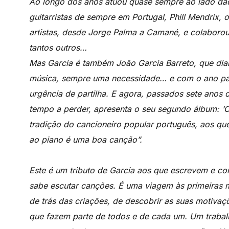
Ao longo dos anos atuou quase sempre ao lado da
guitarristas de sempre em Portugal, Phill Mendrix,
artistas, desde Jorge Palma a Camané, e colaborou
tantos outros…
Mas Garcia é também João Garcia Barreto, que diar
música, sempre uma necessidade… e com o ano pan
urgência de partilha. E agora, passados sete anos 
tempo a perder, apresenta o seu segundo álbum: 
tradição do cancioneiro popular português, aos q
ao piano é uma boa canção”.
Este é um tributo de Garcia aos que escrevem e 
sabe escutar canções. É uma viagem às primeiras
de trás das criações, de descobrir as suas motiva
que fazem parte de todos e de cada um. Um trabalh