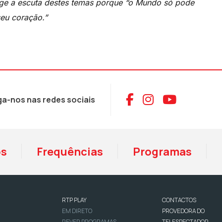
rge a escuta destes temas porque “o Mundo só pode
eu coração.”
Aceder ao Face
Aceder ao I
Aceder 
ga-nos nas redes sociais
os
Frequências
Programas
RTP PLAY
CONTACTOS
EM DIRETO
PROVEDORA DO
REVER PROGRAMAS
TELESPECTADOR