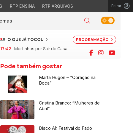
G
RTP ENSINA
RTP ARQUIVOS
Entrar
Alternar tema
Temas
la)
Pesquisar
O QUE JÁ TOCOU
PROGRAMAÇÃO
17:42
Mortinhos por Sair de Casa
Facebook
Instagram
YouTu
Pode também gostar
Marta Hugon – “Coração na
Boca”
Cristina Branco: “Mulheres de
Abril”
Disco A1: Festival do Fado