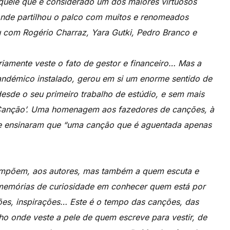
quele que é considerado um dos maiores virtuosos
 onde partilhou o palco com muitos e renomeados
 com Rogério Charraz, Yara Gutki, Pedro Branco e
iamente veste o fato de gestor e financeiro… Mas a
démico instalado, gerou em si um enorme sentido de
desde o seu primeiro trabalho de estúdio, e sem mais
‘Canção’. Uma homenagem aos fazedores de canções, à
ue ensinaram que “uma canção que é aguentada apenas
compõem, aos autores, mas também a quem escuta e
 memórias de curiosidade em conhecer quem está por
ções, inspirações… Este é o tempo das canções, das
o onde veste a pele de quem escreve para vestir, de