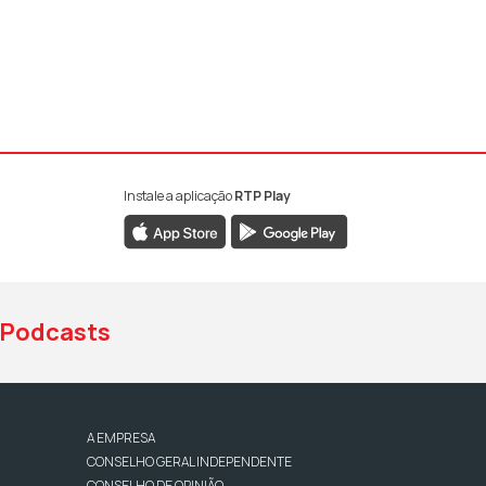
Instale a aplicação
RTP Play
book da RTP Antena 1
nstagram da RTP Antena 1
ao YouTube da RTP Antena 1
Podcasts
A EMPRESA
CONSELHO GERAL INDEPENDENTE
CONSELHO DE OPINIÃO