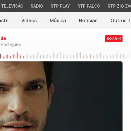
TELEVISÃO
RÁDIO
RTP PLAY
RTP PALCO
RTP ZIG ZA
asts
Vídeos
Música
Notícias
Outros 
(abre em nova jane
rde
NO AR
o Rodrigues