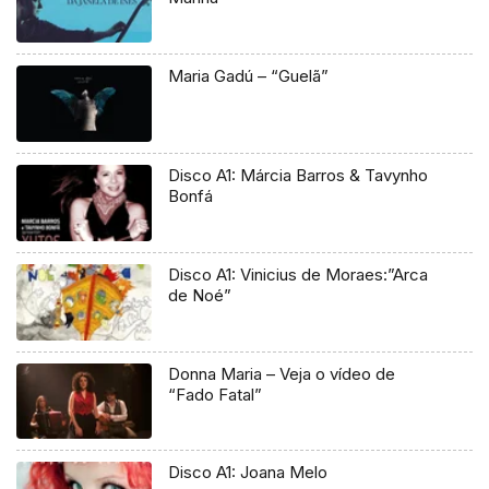
Maria Gadú – “Guelã”
Disco A1: Márcia Barros & Tavynho
Bonfá
Disco A1: Vinicius de Moraes:”Arca
de Noé”
Donna Maria – Veja o vídeo de
“Fado Fatal”
Disco A1: Joana Melo