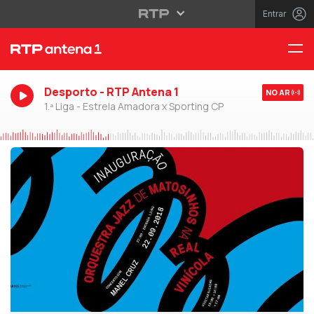
Entrar
Desporto - RTP Antena 1
NO AR
1.ª Liga - Estrela Amadora x Sporting CP