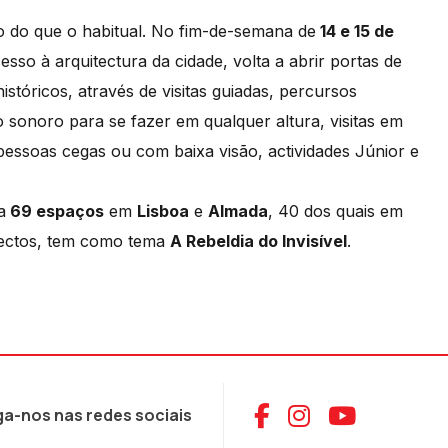
o do que o habitual. No fim-de-semana de
14 e 15 de
sso à arquitectura da cidade, volta a abrir portas de
tóricos, através de visitas guiadas, percursos
 sonoro para se fazer em qualquer altura, visitas em
 pessoas cegas ou com baixa visão, actividades Júnior e
a
69 espaços
em
Lisboa
e
Almada
, 40 dos quais em
itectos, tem como tema
A Rebeldia do Invisível
.
Aceder ao Face
Aceder ao I
Aceder 
ga-nos nas redes sociais