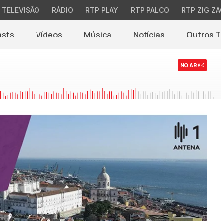
TELEVISÃO
RÁDIO
RTP PLAY
RTP PALCO
RTP ZIG ZA
asts
Vídeos
Música
Notícias
Outros 
(abre em nova jane
NO AR