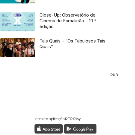
Close-Up: Observatório de
Cinema de Famalicão – 10.ª
edição
Tais Quais – “Os Fabulosos Tais
Quais”
PUB
Instale a aplicação
RTP Play
book da RTP Antena 1
nstagram da RTP Antena 1
ao YouTube da RTP Antena 1