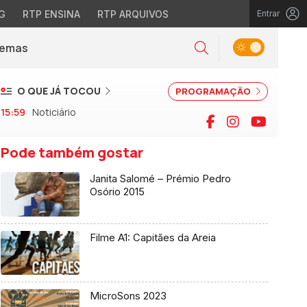
G
RTP ENSINA
RTP ARQUIVOS
Entrar
Alternar tema
Temas
la)
Pesquisar
O QUE JÁ TOCOU
PROGRAMAÇÃO
15:59
Noticiário
Facebook
Instagram
YouTu
Pode também gostar
Janita Salomé – Prémio Pedro
Osório 2015
Filme A1: Capitães da Areia
MicroSons 2023