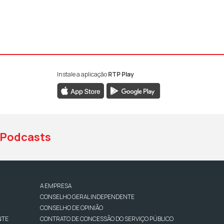
Instale a aplicação
RTP Play
book da RTP Antena 1
nstagram da RTP Antena 1
ao YouTube da RTP Antena 1
Podcasts
A EMPRESA
CONSELHO GERAL INDEPENDENTE
CONSELHO DE OPINIÃO
NTE
CONTRATO DE CONCESSÃO DO SERVIÇO PÚBLICO