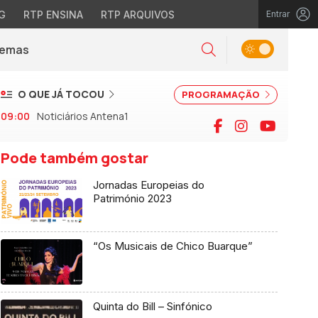
G
RTP ENSINA
RTP ARQUIVOS
Entrar
Alternar tema
Temas
la)
Pesquisar
O QUE JÁ TOCOU
PROGRAMAÇÃO
09:00
Noticiários Antena1
Facebook
Instagram
YouTu
Pode também gostar
Jornadas Europeias do
Património 2023
“Os Musicais de Chico Buarque”
Quinta do Bill – Sinfónico