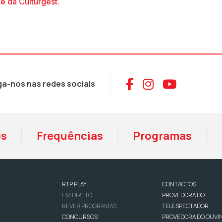
te da Culturgest.
Aceder ao Face
Aceder ao I
Aceder 
ga-nos nas redes sociais
os
Frequências
Programas
RTP PLAY
CONTACTOS
EM DIRETO
PROVEDORA DO
REVER PROGRAMAS
TELESPECTADOR
CONCURSOS
PROVEDORA DO OUVI