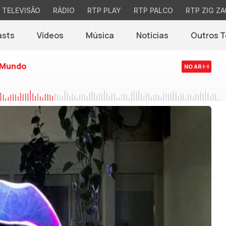
TELEVISÃO
RÁDIO
RTP PLAY
RTP PALCO
RTP ZIG ZA
asts
Vídeos
Música
Notícias
Outros 
(abre em nova jane
 Mundo
NO AR