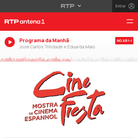
Entrar
Programa da Manhã
NO AR
José Carlos Trindade e Eduarda Maio