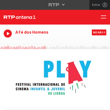
Entrar
A Fé dos Homens
NO AR