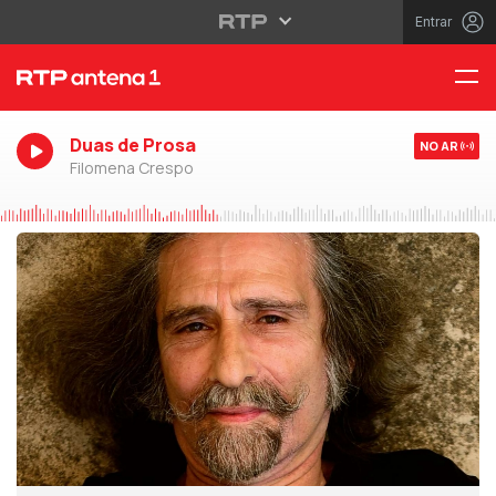
Entrar
Duas de Prosa
NO AR
Filomena Crespo